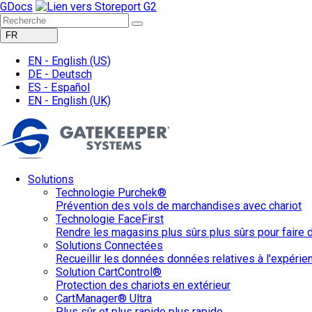
GDocs
FR
EN -
English
(US)
DE -
Deutsch
ES -
Español
EN -
English
(UK)
Solutions
Technologie Purchek®
Prévention des vols de marchandises avec chariot
Technologie FaceFirst
Rendre les magasins plus sûrs plus sûrs pour faire de
Solutions Connectées
Recueillir les données données relatives à l'expérien
Solution CartControl®
Protection des chariots en extérieur
CartManager® Ultra
Plus sûr et plus rapide plus rapide