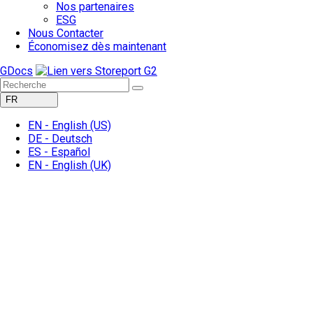
Nos partenaires
ESG
Nous Contacter
Économisez dès maintenant
GDocs
FR
EN -
English
(US)
DE -
Deutsch
ES -
Español
EN -
English
(UK)