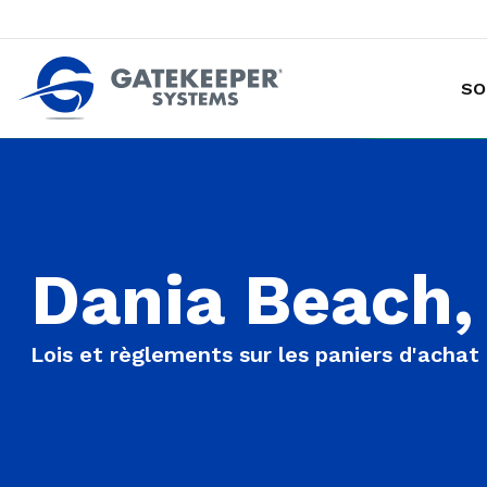
SO
Prévention des vols de marchandises avec chariot
Rendre les magasins plus sûrs plus sûrs pou
Dania Beach,
Lois et règlements sur les paniers d'achat