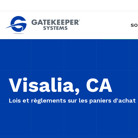
SO
Prévention des vols de marchandises avec chariot
Rendre les magasins plus sûrs plus sûrs pou
Visalia, CA
Lois et règlements sur les paniers d'achat