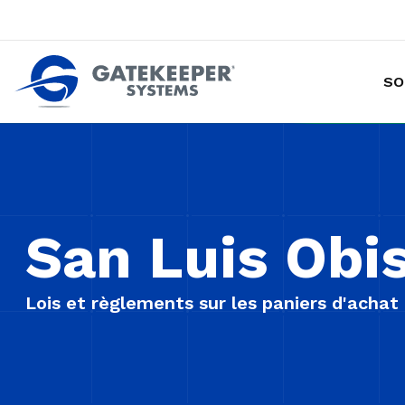
SO
Prévention des vols de marchandises avec chariot
Rendre les magasins plus sûrs plus sûrs pou
San Luis Obi
Lois et règlements sur les paniers d'achat