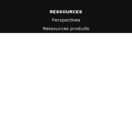
RESSOURCES
Perspectives
Ressources produits
FAQ
Études de cas
Ordonnances
SUPPORT
Trouver un représentant
SOCIÉTÉ
Qui sommes-nous ?
Pourquoi les systèmes Gatekeeper® ?
Carrières
Nos partenaires