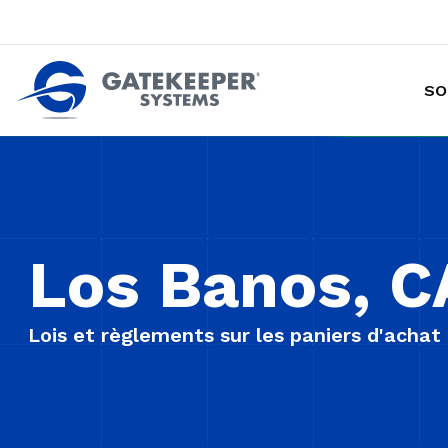
SO
Prévention des vols de marchandises avec chariot
Rendre les magasins plus sûrs plus sûrs pou
Los Banos, C
Lois et règlements sur les paniers d'achat