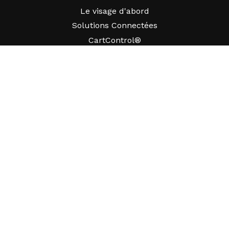
Le visage d'abord
Solutions Connectées
CartControl®
CartManager® Ultra
RESSOURCES
Perspectives
Ressources produits
FAQ
Études de cas
Ordonnances
SUPPORT
Trouver un représentant
SOCIÉTÉ