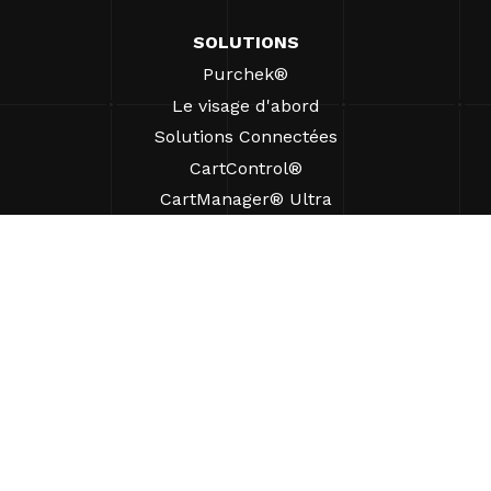
SOLUTIONS
Purchek®
Le visage d'abord
Solutions Connectées
CartControl®
CartManager® Ultra
RESSOURCES
Perspectives
Ressources produits
FAQ
Études de cas
Ordonnances
SUPPORT