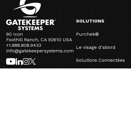
SOLUTIONS
90 Icon
Purchek®
Foothill Ranch, CA 92610 USA
+1.888.808.9433
Le visage d'abord
info@gatekeepersystems.com
Solutions Connectées
CartControl®
CartManager® Ultra