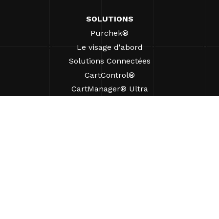
SOLUTIONS
Purchek®
Le visage d'abord
Solutions Connectées
CartControl®
CartManager® Ultra
RESSOURCES
Perspectives
Ressources produits
FAQ
Études de cas
Ordonnances
SUPPORT