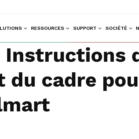
LUTIONS
RESSOURCES
SUPPORT
SOCIÉTÉ
r faire des achats et travailler
Recueillir les données données relatives à l'expérience du client
Instructions d
 du cadre pou
lmart