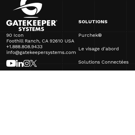
SOLUTIONS
90 Icon
Purchek®
Foothill Ranch, CA 92610 USA
+1.888.808.9433
Le visage d'abord
info@gatekeepersystems.com
Solutions Connectées
CartControl®
CartManager® Ultra