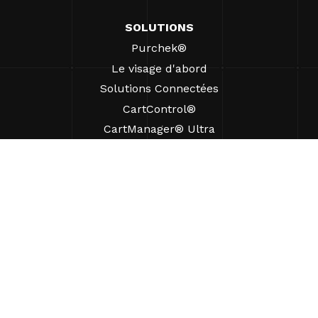
SOLUTIONS
Purchek®
Le visage d'abord
Solutions Connectées
CartControl®
CartManager® Ultra
RESSOURCES
Perspectives
Ressources produits
FAQ
Études de cas
Ordonnances
SUPPORT