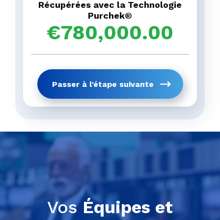
tendances.
Etat / Province
*
Récupérées avec la Technologie
Purchek®
Passer à l'étape 
€
780,000.00
étape pré
Obtenez votre rapp
Passer à l'étape suivante
étape pré
Vos
Équipes et