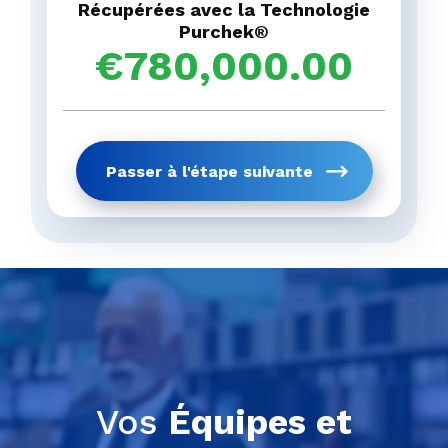
tendances.
Etat / Province
*
Récupérées avec la Technologie
Purchek®
Passer à l'étape 
€
780,000.00
étape pré
Obtenez votre rapp
Passer à l'étape suivante
étape pré
Vos
Équipes et