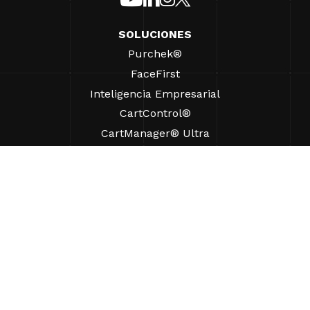
SOLUCIONES
Purchek®
FaceFirst
Inteligencia Empresarial
CartControl®
CartManager® Ultra
RECURSOS
Perspectivas
Recursos de Productos
Preguntas frecuentes
Casos prácticos
Ordenanzas
AYUDA