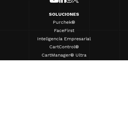
SOLUCIONES
Purchek®
FaceFirst
Inteligencia Empresarial
CartControl®
CartManager® Ultra
RECURSOS
Perspectivas
Recursos de Productos
Preguntas frecuentes
Casos prácticos
Ordenanzas
AYUDA