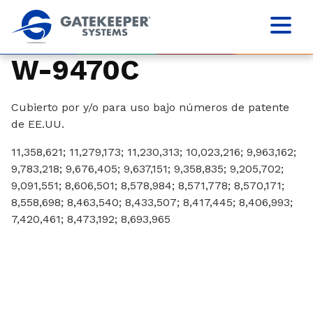
W-9470C
Cubierto por y/o para uso bajo números de patente
de EE.UU.
11,358,621; 11,279,173; 11,230,313; 10,023,216; 9,963,162;
9,783,218; 9,676,405; 9,637,151; 9,358,835; 9,205,702;
9,091,551; 8,606,501; 8,578,984; 8,571,778; 8,570,171;
8,558,698; 8,463,540; 8,433,507; 8,417,445; 8,406,993;
7,420,461; 8,473,192; 8,693,965