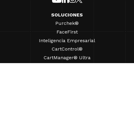
SOLUCIONES
Purchek®
FaceFirst
Inteligencia Empresarial
CartControl®
CartManager® Ultra
RECURSOS
Perspectivas
Recursos de Productos
Preguntas frecuentes
Casos prácticos
Ordenanzas
AYUDA