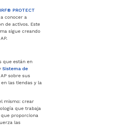
s NRF® PROTECT
 a conocer a
ón de activos. Este
ama sigue creando
 AP.
s que están en
y
Sistema de
 AP sobre sus
en las tiendas y la
el mismo: crear
ología que trabaja
o que proporciona
fuerza las