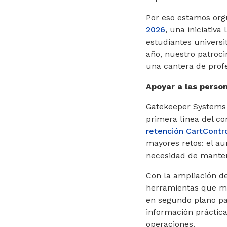
Por eso estamos org
2026
, una iniciativ
estudiantes universit
año, nuestro patroc
una cantera de profe
Apoyar a las perso
Gatekeeper Systems 
primera línea del c
retención CartContr
mayores retos: el au
necesidad de manten
Con la ampliación d
herramientas que mar
en segundo plano par
información práctica
operaciones.