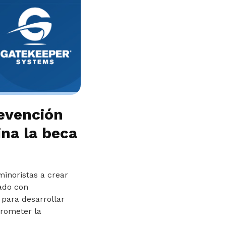
evención
na la beca
minoristas a crear
ado con
 para desarrollar
prometer la