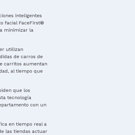
ones inteligentes
o facial FaceFirst®
a minimizar la
r utilizan
rdidas de carros de
de carritos aumentan
dad, al tiempo que
piden que los
sta tecnología
 departamento con un
ica en tiempo real a
de las tiendas actuar