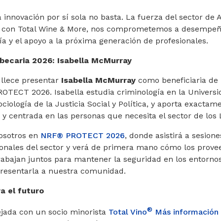
innovación por sí sola no basta. La fuerza del sector de 
to con Total Wine & More, nos comprometemos a desempeñ
ría y el apoyo a la próxima generación de profesionales.
becaria 2026: Isabella McMurray
ullece presentar
Isabella McMurray
como beneficiaria de 
TECT 2026. Isabella estudia criminología en la Universid
ciología de la Justicia Social y Política, y aporta exactame
a y centrada en las personas que necesita el sector de los 
nosotros en
NRF® PROTECT 2026
, donde asistirá a sesion
ionales del sector y verá de primera mano cómo los prove
trabajan juntos para mantener la seguridad en los entornos
resentarla a nuestra comunidad.
a el futuro
®
ejada con un socio minorista
Total Vino
Más información