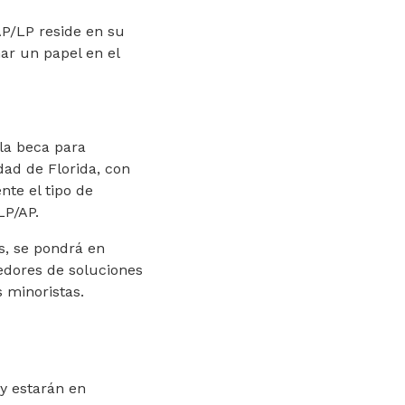
AP/LP reside en su
ar un papel en el
la beca para
ad de Florida, con
nte el tipo de
LP/AP.
es, se pondrá en
edores de soluciones
 minoristas.
y estarán en