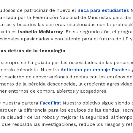
ullosos de patrocinar de nuevo el
Beca para estudiante
a lanzada por la Federación Nacional de Minoristas para dar
arios y becarios las carreras relacionadas con la protecci
inado es
Isabella McMurray
. En su segundo año, el progr
sionales apasionados y con talento para el futuro de LP y
nas detrás de la tecnología
siempre se ha guiado por las necesidades de las persona
omercio minorista. Nuestra
Antirrobo por empuje Purchek
ol
nacieron de conversaciones directas con los equipos de
mento de la pérdida desconocida, la creciente agresividad 
er entornos de compra abiertos y acogedores.
e nuestra cartera
FaceFirst
Nuestro objetivo sigue siendo 
quen la diferencia para los equipos de las tiendas. Tecn
a disuadir de los robos y mejorar la seguridad, al tiemp
 que respalda las investigaciones, reduce los riesgos y re