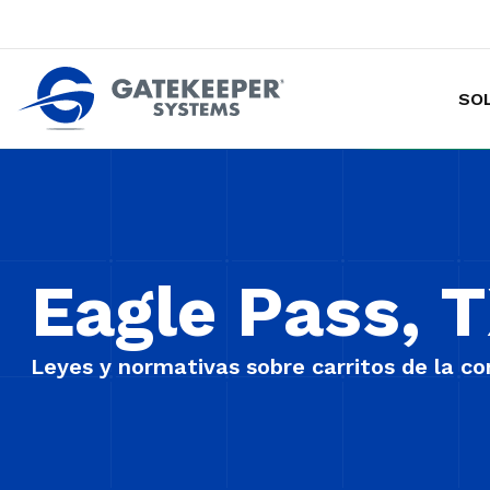
SO
Hacer de las tiendas más seguras p
Eagle Pass, 
Leyes y normativas sobre carritos de la c