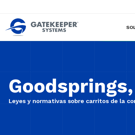
SO
Hacer de las tiendas más seguras p
Goodsprings,
Leyes y normativas sobre carritos de la c