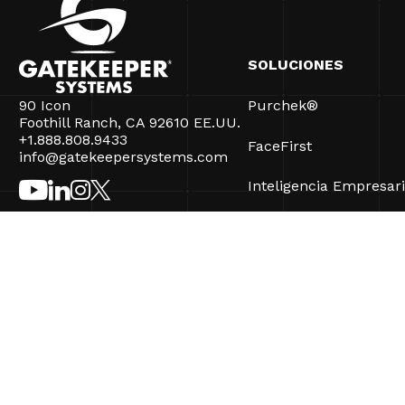
SOLUCIONES
90 Icon
Purchek®
Foothill Ranch, CA 92610 EE.UU.
+1.888.808.9433
FaceFirst
info@gatekeepersystems.com
Inteligencia Empresari
CartControl®
CartManager® Ultra