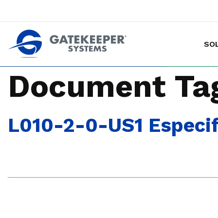
SO
Hacer de las tiendas más seguras p
Document Ta
L010-2-0-US1 Especif