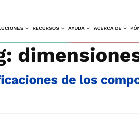
LUCIONES
RECURSOS
AYUDA
ACERCA DE
PÓ
ara comprar y trabajar
Recopilar experiencia del cliente
Mantenga l
g:
dimensione
icaciones de los comp