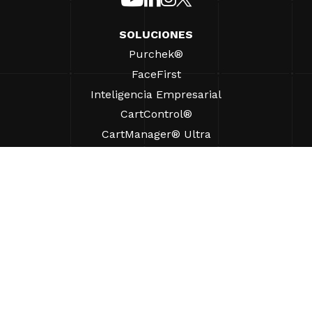
SOLUCIONES
Purchek®
FaceFirst
Inteligencia Empresarial
CartControl®
CartManager® Ultra
RECURSOS
Perspectivas
Recursos de Productos
Preguntas frecuentes
Casos prácticos
Ordenanzas
AYUDA