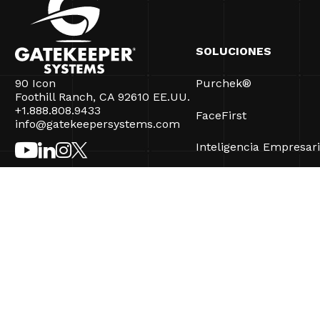
SOLUCIONES
90 Icon
Purchek®
Foothill Ranch, CA 92610 EE.UU.
+1.888.808.9433
FaceFirst
info@gatekeepersystems.com
Inteligencia Empresari
CartControl®
CartManager® Ultra