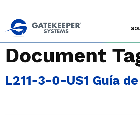
SO
Hacer de las tiendas más seguras p
Document Ta
L211-3-0-US1 Guía de 