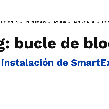
LUCIONES
RECURSOS
AYUDA
ACERCA DE
PÓ
ara comprar y trabajar
Recopilar experiencia del cliente
Mantenga l
g:
bucle de bl
instalación de SmartE