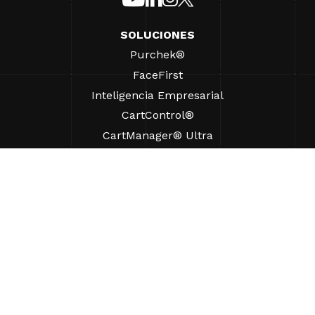
SOLUCIONES
Purchek®
FaceFirst
Inteligencia Empresarial
CartControl®
CartManager® Ultra
RECURSOS
Perspectivas
Recursos de Productos
Preguntas frecuentes
Casos prácticos
Ordenanzas
AYUDA