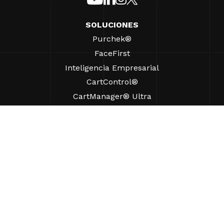
SOLUCIONES
Purchek®
FaceFirst
Inteligencia Empresarial
CartControl®
CartManager® Ultra
RECURSOS
Perspectivas
Recursos de Productos
Preguntas frecuentes
Casos prácticos
Ordenanzas
AYUDA