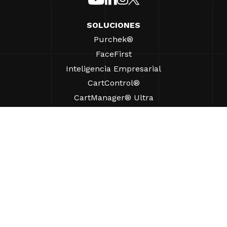
SOLUCIONES
Purchek®
FaceFirst
Inteligencia Empresarial
CartControl®
CartManager® Ultra
RECURSOS
Perspectivas
Recursos de Productos
Preguntas frecuentes
Casos prácticos
Ordenanzas
AYUDA