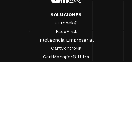
SOLUCIONES
Purchek®
FaceFirst
Inteligencia Empresarial
CartControl®
CartManager® Ultra
RECURSOS
Perspectivas
Recursos de Productos
Preguntas frecuentes
Casos prácticos
Ordenanzas
AYUDA