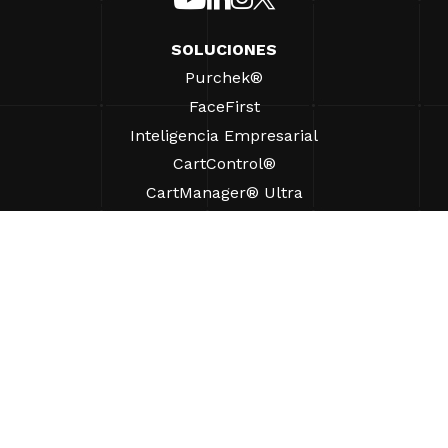
SOLUCIONES
Purchek®
FaceFirst
Inteligencia Empresarial
CartControl®
CartManager® Ultra
RECURSOS
Perspectivas
Recursos de Productos
Preguntas frecuentes
Casos prácticos
Ordenanzas
AYUDA