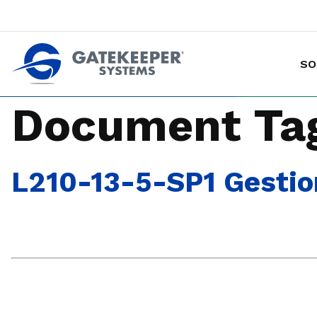
SO
Prévention des vols de marchandises avec chariot
Rendre les magasins plus sûrs plus sûrs pou
Document Ta
L210-13-5-SP1 Gestio