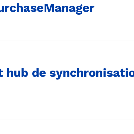
urchaseManager
hub de synchronisation