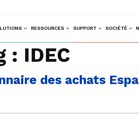
LUTIONS
RESSOURCES
SUPPORT
SOCIÉTÉ
r faire des achats et travailler
Recueillir les données données relatives à l'expérience du client
g :
IDEC
nnaire des achats Espa