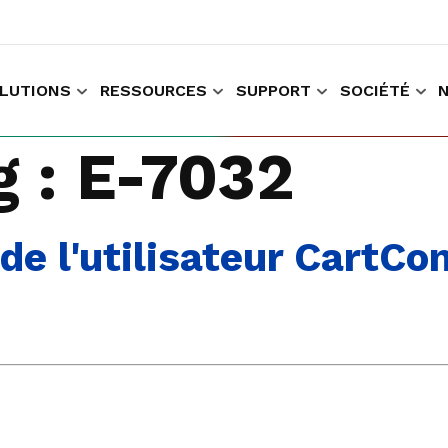
LUTIONS
RESSOURCES
SUPPORT
SOCIÉTÉ
r faire des achats et travailler
Recueillir les données données relatives à l'expérience du client
g :
E-7032
e l'utilisateur CartCon