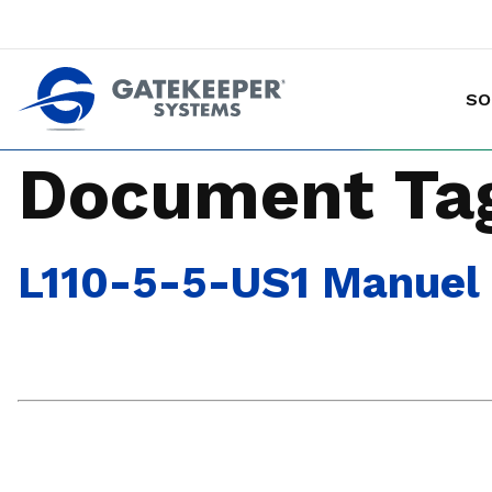
SO
Prévention des vols de marchandises avec chariot
Rendre les magasins plus sûrs plus sûrs pou
Document Ta
L110-5-5-US1 Manuel d