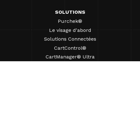
SOLUTIONS
Purchek®
Le visage d'abord
Solutions Connectées
CartControl®
CartManager® Ultra
RESSOURCES
Perspectives
Ressources produits
FAQ
Études de cas
Ordonnances
SUPPORT