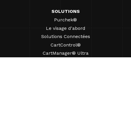
SOLUTIONS
Purchek®
Le visage d'abord
Solutions Connectées
CartControl®
CartManager® Ultra
RESSOURCES
Perspectives
Ressources produits
FAQ
Études de cas
Ordonnances
SUPPORT