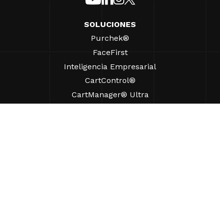
SOLUCIONES
Purchek®
FaceFirst
Inteligencia Empresarial
CartControl®
CartManager® Ultra
RECURSOS
Perspectivas
Recursos de Productos
Preguntas frecuentes
Casos prácticos
Ordenanzas
AYUDA