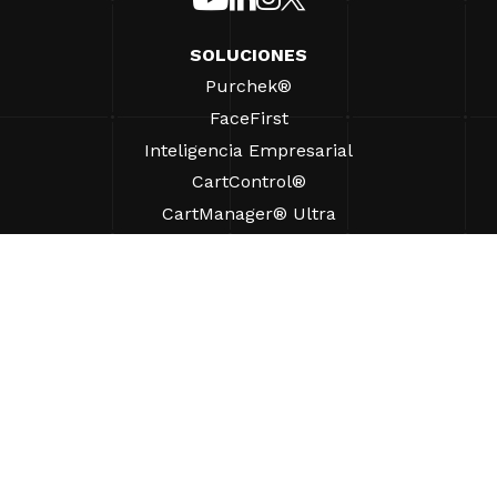
SOLUCIONES
Purchek®
FaceFirst
Inteligencia Empresarial
CartControl®
CartManager® Ultra
RECURSOS
Perspectivas
Recursos de Productos
Preguntas frecuentes
Casos prácticos
Ordenanzas
AYUDA