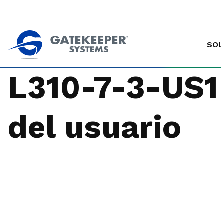
SO
Hacer de las tiendas más seguras p
L310-7-3-US1
del usuario