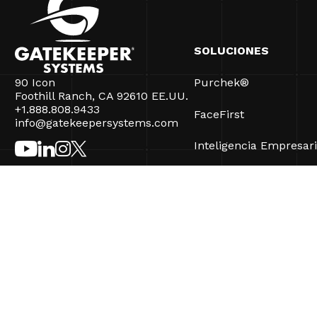
SOLUCIONES
90 Icon
Purchek®
Foothill Ranch, CA 92610 EE.UU.
+1.888.808.9433
FaceFirst
info@gatekeepersystems.com
Inteligencia Empresari
CartControl®
CartManager® Ultra