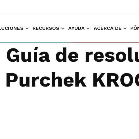
LUCIONES
RECURSOS
AYUDA
ACERCA DE
PÓ
ara comprar y trabajar
Recopilar experiencia del cliente
Mantenga l
Guía de resol
e Purchek KR