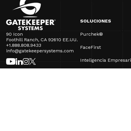
SOLUCIONES
90 Icon
Purchek®
Foothill Ranch, CA 92610 EE.UU.
+1.888.808.9433
FaceFirst
info@gatekeepersystems.com
Inteligencia Empresari
CartControl®
CartManager® Ultra