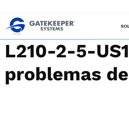
SO
Hacer de las tiendas más seguras p
L210-2-5-US1 
problemas d