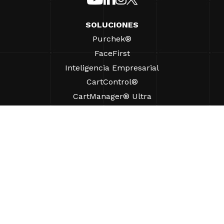
SOLUCIONES
Purchek®
FaceFirst
Inteligencia Empresarial
CartControl®
CartManager® Ultra
RECURSOS
Perspectivas
Recursos de Productos
Preguntas frecuentes
Casos prácticos
Ordenanzas
AYUDA