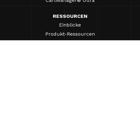
CartManager® Ultra
RESSOURCEN
Einblicke
Produkt-Ressourcen
Häufig gestellte Fragen
Fallstudien
Verordnungen
UNTERSTÜTZUNG
Einen Vertriebsmitarbeiter finden
ÜBER UNS
Unternehmen
Warum Gatekeeper®-Systeme?
Karriere
Unsere Partner