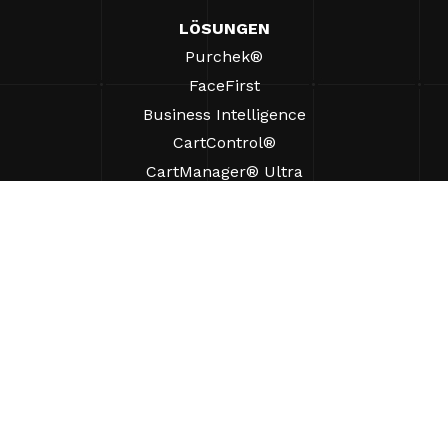
LÖSUNGEN
Purchek®
FaceFirst
Business Intelligence
CartControl®
CartManager® Ultra
RESSOURCEN
Einblicke
Produkt-Ressourcen
Häufig gestellte Fragen
Fallstudien
Verordnungen
UNTERSTÜTZUNG
Einen Vertriebsmitarbeiter finden