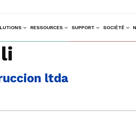
LUTIONS
RESSOURCES
SUPPORT
SOCIÉTÉ
r faire des achats et travailler
Recueillir les données données relatives à l'expérience du client
li
ruccion ltda