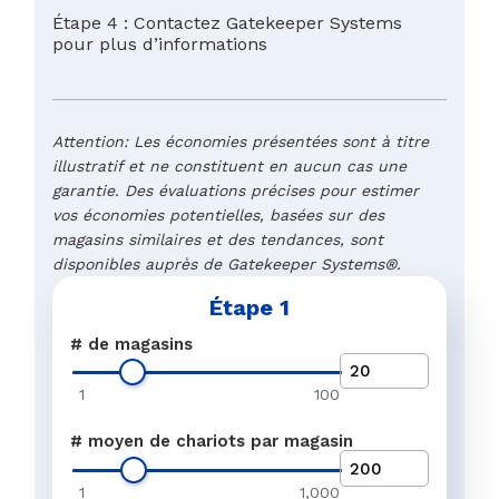
Étape 4 : Contactez Gatekeeper Systems
pour plus d’informations
Attention: Les économies présentées sont à titre
illustratif et ne constituent en aucun cas une
garantie. Des évaluations précises pour estimer
vos économies potentielles, basées sur des
magasins similaires et des tendances, sont
disponibles auprès de Gatekeeper Systems®.
Étape 1
Marge de détail typique
Nom
*
# de magasins
La réponse souhaitée face 
Marchandises récupéré
est que l'individu malinten
1
100
Dissuasion supplémentai
chariot, permettant aux em
de récupérer les marchandi
Nos données montrent qu'un
vol
système Purchek® est insta
# moyen de chariots par magasin
Nom de l'entreprise
*
La technologie Purchek® d
Sécurité des employés et
magasins, il y a une réducti
Systems appréhendant les v
80% des tentatives de vols,
Les systèmes technologique
Frais de justice
employés de votre magasin e
1
1,000
récidivistes et à l'activité d