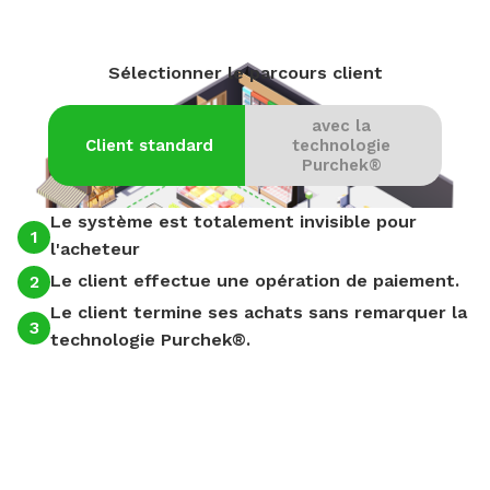
Sélectionner le parcours client
avec la
Client standard
technologie
Purchek®
Le système est totalement invisible pour
1
1
l'acheteur
Le client effectue une opération de paiement.
2
2
Le client termine ses achats sans remarquer la
3
3
technologie Purchek®.
!