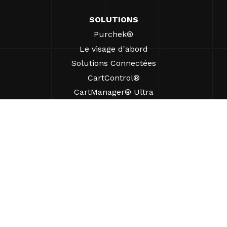
SOLUTIONS
Purchek®
Le visage d'abord
Solutions Connectées
CartControl®
CartManager® Ultra
RESSOURCES
Perspectives
Ressources produits
FAQ
Études de cas
Ordonnances
SUPPORT