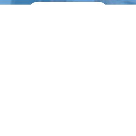
Empezar a ahorrar
90 Icon
Foothill Ranch, CA 92610 EE.UU.
+1.888.808.9433
info@gatekeepersystems.com