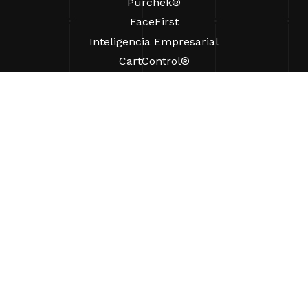
Purchek®
FaceFirst
Inteligencia Empresarial
CartControl®
CartManager® Ultra
RECURSOS
Perspectivas
Recursos de Productos
Preguntas frecuentes
Casos prácticos
Ordenanzas
AYUDA
Buscar un representante de ventas
ACERCA DE