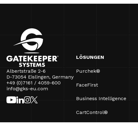
LÖSUNGEN
Albertstraße 2-6
Purchek®
D-73054 Eislingen, Germany
+49 (0)7161 / 4059-600
FaceFirst
info@gks-eu.com
Business Intelligence
CartControl®
CartManager® Ultra